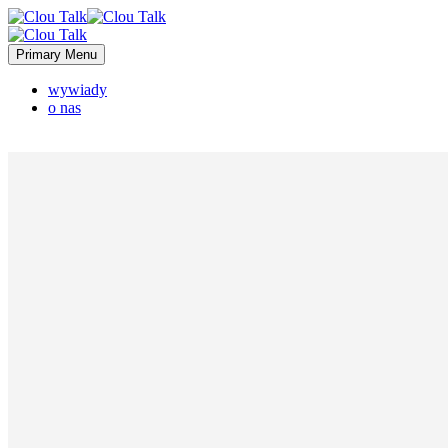
Primary Menu
wywiady
o nas