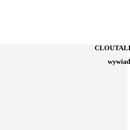
CLOU
TAL
wywia