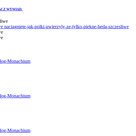
ACZ WYWIAD.
iwe
naciagniete-jak-polki-uwierzyly-ze-tylko-piekne-beda-szczesliwe
we
we
tolog-Monachium
tolog-Monachium
tolog-Monachium