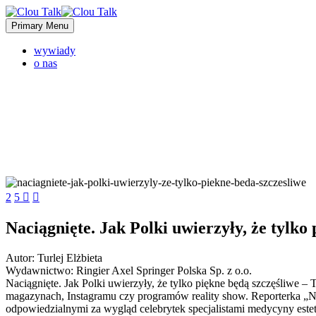
Primary Menu
wywiady
o nas
2
5


Naciągnięte. Jak Polki uwierzyły, że tylko
Autor: Turlej Elżbieta
Wydawnictwo: Ringier Axel Springer Polska Sp. z o.o.
Naciągnięte. Jak Polki uwierzyły, że tylko piękne będą szczęśliwe – 
magazynach, Instagramu czy programów reality show. Reporterka „N
odpowiedzialnymi za wygląd celebrytek specjalistami medycyny estet