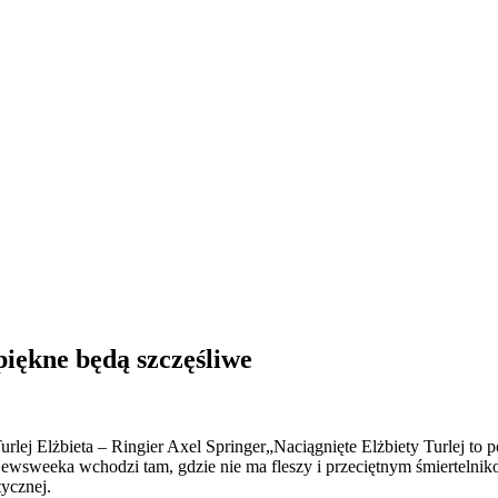
 piękne będą szczęśliwe
Turlej Elżbieta – Ringier Axel Springer„Naciągnięte Elżbiety Turlej t
ewsweeka wchodzi tam, gdzie nie ma fleszy i przeciętnym śmiertelni
ycznej.